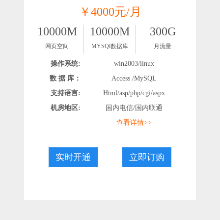
￥4000元/月
10000M
10000M
300G
网页空间
MYSQl数据库
月流量
操作系统:
win2003/linux
数 据 库：
Access /MySQL
支持语言:
Html/asp/php/cgi/aspx
机房地区:
国内电信/国内联通
查看详情>>
实时开通
立即订购