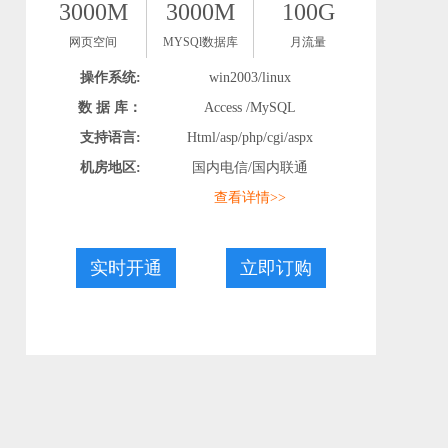
3000M
3000M
100G
网页空间
MYSQl数据库
月流量
操作系统:
win2003/linux
数 据 库：
Access /MySQL
支持语言:
Html/asp/php/cgi/aspx
机房地区:
国内电信/国内联通
查看详情>>
实时开通
立即订购