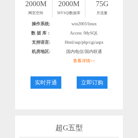
2000M
2000M
75G
网页空间
MYSQl数据库
月流量
操作系统:
win2003/linux
数 据 库：
Access /MySQL
支持语言:
Html/asp/php/cgi/aspx
机房地区:
国内电信/国内联通
查看详情>>
实时开通
立即订购
超G五型