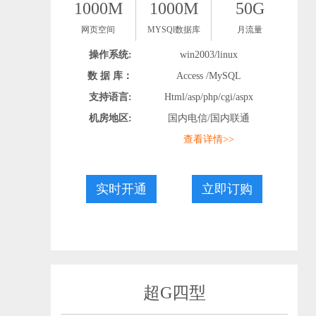
1000M
1000M
50G
网页空间
MYSQl数据库
月流量
操作系统:
win2003/linux
数 据 库：
Access /MySQL
支持语言:
Html/asp/php/cgi/aspx
机房地区:
国内电信/国内联通
查看详情>>
实时开通
立即订购
超G四型