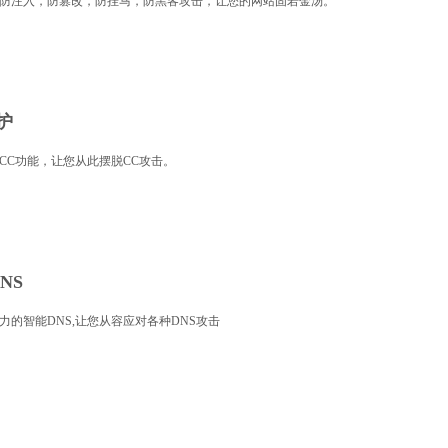
防注入，防篡改，防挂马，防黑客攻击，让您的网站固若金汤。
护
CC功能，让您从此摆脱CC攻击。
NS
力的智能DNS,让您从容应对各种DNS攻击